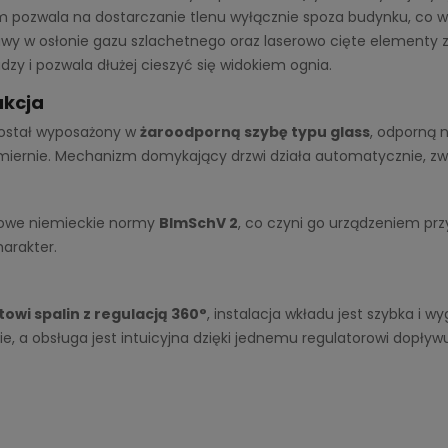
mm pozwala na dostarczanie tlenu wyłącznie spoza budynku, co w
wy w osłonie gazu szlachetnego oraz laserowo cięte elementy z
zy i pozwala dłużej cieszyć się widokiem ognia.
ukcja
ostał wyposażony w
żaroodporną szybę typu glass
, odporną 
dmiernie. Mechanizm domykający drzwi działa automatycznie, z
rowe niemieckie normy
BImSchV 2
, co czyni go urządzeniem pr
arakter.
wi spalin z regulacją 360°
, instalacja wkładu jest szybka 
e, a obsługa jest intuicyjna dzięki jednemu regulatorowi dopływ