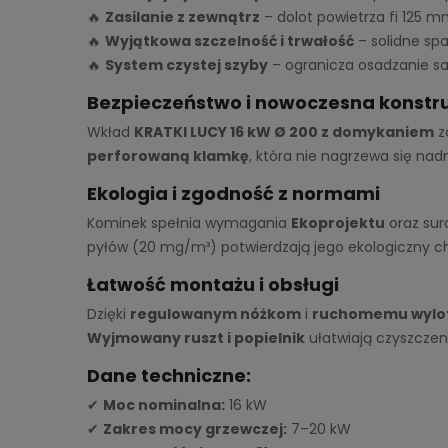
🔥
Zasilanie z zewnątrz
– dolot powietrza fi 125 
🔥
Wyjątkowa szczelność i trwałość
– solidne spa
🔥
System czystej szyby
– ogranicza osadzanie sad
Bezpieczeństwo i nowoczesna konstr
Wkład
KRATKI LUCY 16 kW Ø 200 z domykaniem
z
perforowaną klamkę
, która nie nagrzewa się na
Ekologia i zgodność z normami
Kominek spełnia wymagania
Ekoprojektu
oraz su
pyłów (20 mg/m³) potwierdzają jego ekologiczny ch
Łatwość montażu i obsługi
Dzięki
regulowanym nóżkom
i
ruchomemu wyloto
Wyjmowany ruszt i popielnik
ułatwiają czyszczeni
Dane techniczne:
✔
Moc nominalna:
16 kW
✔
Zakres mocy grzewczej:
7–20 kW