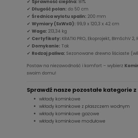
✔
Sprawność cieplna:
81%
✔
Długość polan:
do 50 cm
✔
Średnica wylotu spalin:
200 mm
✔
Wymiary (SxWxG):
99,9 x 120,3 x 42 cm
✔
Waga:
213,34 kg
✔
Certyfikaty:
KRATKI PRO, Ekoprojekt, BImSchV 2,
✔
Domykanie:
Tak
✔
Rodzaj paliwa:
Sezonowane drewno liściaste (wi
Postaw na niezawodność i komfort – wybierz
Komin
swoim domu!
Sprawdź nasze pozostałe kategorie z
wkłady kominkowe
wkłady kominkowe z płaszczem wodnym
wkłady kominkowe gazowe
wkłady kominkowe modułowe