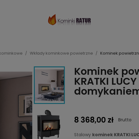
 kominkowe
Wkłady kominkowe powietrzne
Kominek powietrzn
Kominek pow
KRATKI LUCY 
domykanie
8 368,00 zł
Brutto
Stalowy
kominek KRATKI LU