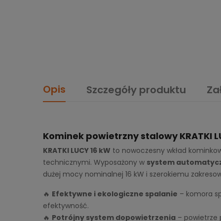
Opis
Szczegóły produktu
Za
Kominek powietrzny stalowy KRATKI L
KRATKI LUCY 16 kW
to nowoczesny wkład kominkowy
technicznymi. Wyposażony w
system automatyc
dużej mocy nominalnej 16 kW i szerokiemu zakresow
🔥
Efektywne i ekologiczne spalanie
– komora sp
efektywność.
🔥
Potrójny system dopowietrzenia
– powietrze p