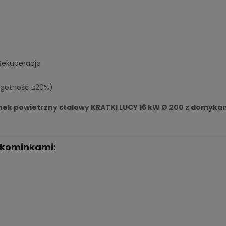
 Rekuperacja
lgotność ≤20%)
ek powietrzny stalowy KRATKI LUCY 16 kW Ø 200 z domyka
 kominkami: