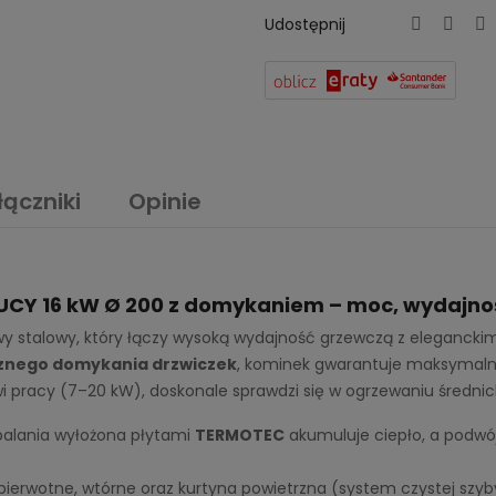
Udostępnij
łączniki
Opinie
UCY 16 kW Ø 200 z domykaniem – moc, wydajność
 stalowy, który łączy wysoką wydajność grzewczą z eleganck
znego domykania drzwiczek
, kominek gwarantuje maksymalne
i pracy (7–20 kW), doskonale sprawdzi się w ogrzewaniu średni
alania wyłożona płytami
TERMOTEC
akumuluje ciepło, a podwój
ierwotne, wtórne oraz kurtyna powietrzna (system czystej szyby)