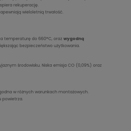
spiera rekuperację.
apewniają wieloletnią trwałość.
na temperaturę do 660°C, oraz
wygodną
większając bezpieczeństwo użytkowania.
zyjaznym środowisku. Niska emisja CO (0,09%) oraz
i wygodna w różnych warunkach montażowych.
u powietrza.