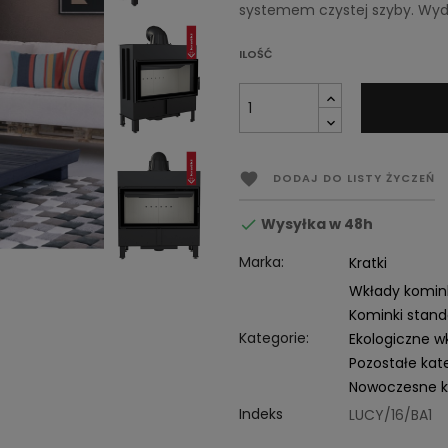
systemem czystej szyby. Wyd
ILOŚĆ

DODAJ DO LISTY ŻYCZEŃ
Wysyłka w 48h

Marka:
Kratki
Wkłady komi
Kominki stand
Kategorie:
Ekologiczne 
Pozostałe kat
Nowoczesne k
Indeks
LUCY/16/BA1