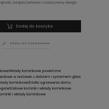
ajność, bezpieczeństwo i nowoczesny design.
Dodaj do koszyka

DODAJ DO PORÓWNANIA
nkowe
Wkłady kominkowe powietrzne
ardowe w zestawie z dolotem i systemem glass
wkłady kominkowe
Źródła ogrzewania domu
egorie
Stalowe kominki i wkłady kominkowe
ominki i wkłady kominkowe