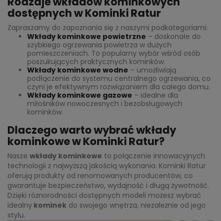
Rodzaje wkładów kominkowych
dostępnych w Kominki Ratur
Zapraszamy do zapoznania się z naszymi podkategoriami:
Wkłady kominkowe powietrzne
– doskonałe do
szybkiego ogrzewania powietrza w dużych
pomieszczeniach. To popularny wybór wśród osób
poszukujących praktycznych kominków.
Wkłady kominkowe wodne
– umożliwiają
podłączenie do systemu centralnego ogrzewania, co
czyni je efektywnym rozwiązaniem dla całego domu.
Wkłady kominkowe gazowe
– idealne dla
miłośników nowoczesnych i bezobsługowych
kominków.
Dlaczego warto wybrać wkłady
kominkowe w Kominki Ratur?
Nasze
wkłady kominkowe
to połączenie innowacyjnych
technologii z najwyższą jakością wykonania. Kominki Ratur
oferują produkty od renomowanych producentów, co
gwarantuje bezpieczeństwo, wydajność i długą żywotność.
Dzięki różnorodności dostępnych modeli możesz wybrać
idealny
kominek
do swojego wnętrza, niezależnie od jego
stylu.