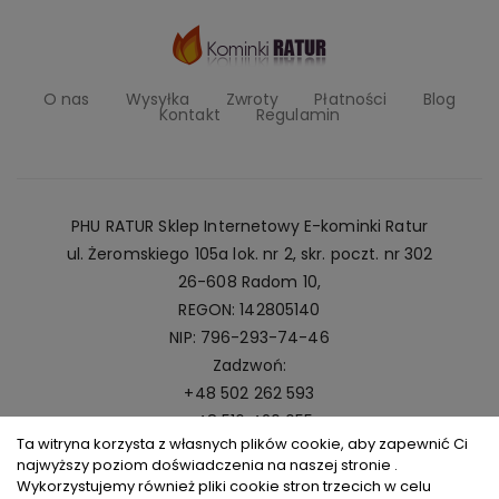
O nas
Wysyłka
Zwroty
Płatności
Blog
Kontakt
Regulamin
PHU RATUR Sklep Internetowy E-kominki Ratur
ul. Żeromskiego 105a lok. nr 2, skr. poczt. nr 302
26-608 Radom 10,
REGON: 142805140
NIP: 796-293-74-46
Zadzwoń:
+48 502 262 593
+48 516 420 055
Ta witryna korzysta z własnych plików cookie, aby zapewnić Ci
Napisz:
najwyższy poziom doświadczenia na naszej stronie .
kominki@ratur.pl
Wykorzystujemy również pliki cookie stron trzecich w celu