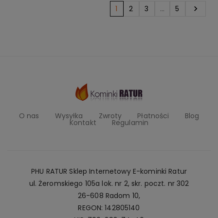
1
2
3
…
5

O nas
Wysyłka
Zwroty
Płatności
Blog
Kontakt
Regulamin
PHU RATUR Sklep Internetowy E-kominki Ratur
ul. Żeromskiego 105a lok. nr 2, skr. poczt. nr 302
26-608 Radom 10,
REGON: 142805140