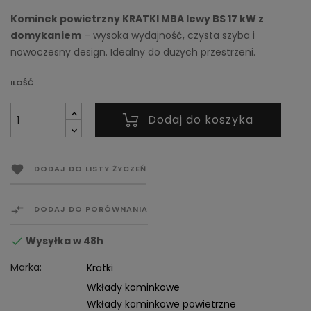
Kominek powietrzny KRATKI MBA lewy BS 17 kW z
domykaniem
– wysoka wydajność, czysta szyba i
nowoczesny design. Idealny do dużych przestrzeni.
ILOŚĆ
Dodaj do koszyka

DODAJ DO LISTY ŻYCZEŃ

DODAJ DO PORÓWNANIA
Wysyłka w 48h

Marka:
Kratki
Wkłady kominkowe
Wkłady kominkowe powietrzne