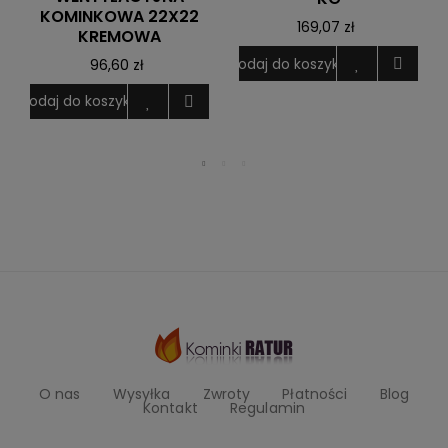
KOMINKOWA 22X22
169,07 zł
KREMOWA
Dodaj do koszyka
96,60 zł
D
Dodaj do koszyka
O nas
Wysyłka
Zwroty
Płatności
Blog
Kontakt
Regulamin