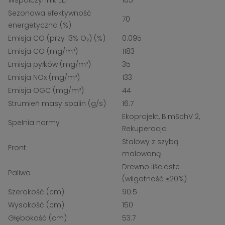
Sezonowa efektywność
70
energetyczna (%)
Emisja CO (przy 13% O₂) (%)
0.095
Emisja CO (mg/m³)
1183
Emisja pyłków (mg/m³)
35
Emisja NOx (mg/m³)
133
Emisja OGC (mg/m³)
44
Strumień masy spalin (g/s)
16.7
Ekoprojekt, BImSchV 2,
Spełnia normy
Rekuperacja
Stalowy z szybą
Front
malowaną
Drewno liściaste
Paliwo
(wilgotność ≤20%)
Szerokość (cm)
90.5
Wysokość (cm)
150
Głębokość (cm)
53.7