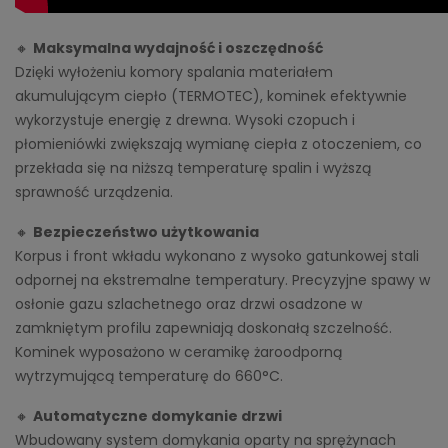
🔸
Maksymalna wydajność i oszczędność
Dzięki wyłożeniu komory spalania materiałem
akumulującym ciepło (TERMOTEC), kominek efektywnie
wykorzystuje energię z drewna. Wysoki czopuch i
płomieniówki zwiększają wymianę ciepła z otoczeniem, co
przekłada się na niższą temperaturę spalin i wyższą
sprawność urządzenia.
🔸
Bezpieczeństwo użytkowania
Korpus i front wkładu wykonano z wysoko gatunkowej stali
odpornej na ekstremalne temperatury. Precyzyjne spawy w
osłonie gazu szlachetnego oraz drzwi osadzone w
zamkniętym profilu zapewniają doskonałą szczelność.
Kominek wyposażono w ceramikę żaroodporną
wytrzymującą temperaturę do 660°C.
🔸
Automatyczne domykanie drzwi
Wbudowany system domykania oparty na sprężynach