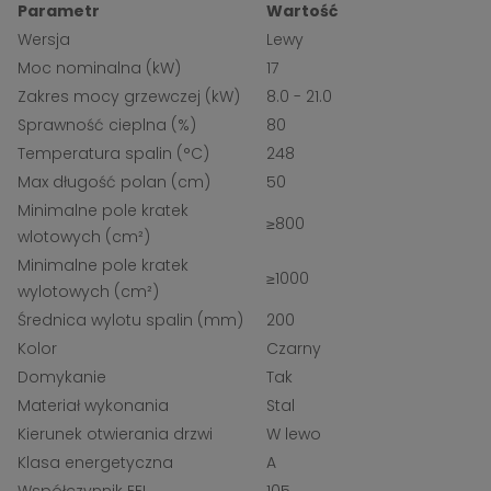
Parametr
Wartość
Wersja
Lewy
Moc nominalna (kW)
17
Zakres mocy grzewczej (kW)
8.0 - 21.0
Sprawność cieplna (%)
80
Temperatura spalin (°C)
248
Max długość polan (cm)
50
Minimalne pole kratek
≥800
wlotowych (cm²)
Minimalne pole kratek
≥1000
wylotowych (cm²)
Średnica wylotu spalin (mm)
200
Kolor
Czarny
Domykanie
Tak
Materiał wykonania
Stal
Kierunek otwierania drzwi
W lewo
Klasa energetyczna
A
Współczynnik EEI
105