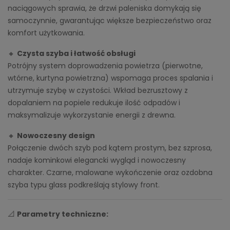
naciągowych sprawia, że drzwi paleniska domykają się
samoczynnie, gwarantując większe bezpieczeństwo oraz
komfort użytkowania.
🔸
Czysta szyba i łatwość obsługi
Potrójny system doprowadzenia powietrza (pierwotne,
wtórne, kurtyna powietrzna) wspomaga proces spalania i
utrzymuje szybę w czystości. Wkład bezrusztowy z
dopalaniem na popiele redukuje ilość odpadów i
maksymalizuje wykorzystanie energii z drewna.
🔸
Nowoczesny design
Połączenie dwóch szyb pod kątem prostym, bez szprosa,
nadaje kominkowi elegancki wygląd i nowoczesny
charakter. Czarne, malowane wykończenie oraz ozdobna
szyba typu glass podkreślają stylowy front.
📐
Parametry techniczne: