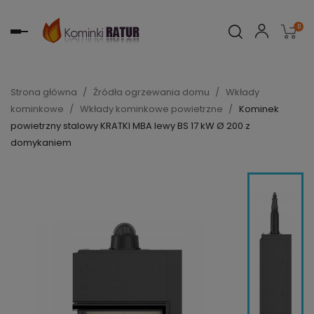
0
Toggle
navigation
Strona główna
Źródła ogrzewania domu
Wkłady
kominkowe
Wkłady kominkowe powietrzne
Kominek
powietrzny stalowy KRATKI MBA lewy BS 17 kW Ø 200 z
domykaniem