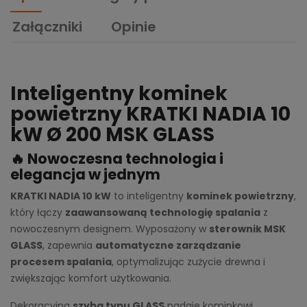
Załączniki
Opinie
Inteligentny kominek
powietrzny KRATKI NADIA 10
kW Ø 200 MSK GLASS
🔥
Nowoczesna technologia i
elegancja w jednym
KRATKI NADIA 10 kW
to inteligentny
kominek powietrzny
,
który łączy
zaawansowaną technologię spalania
z
nowoczesnym designem. Wyposażony w
sterownik MSK
GLASS
, zapewnia
automatyczne zarządzanie
procesem spalania
, optymalizując zużycie drewna i
zwiększając komfort użytkowania.
Dekoracyjna
szyba typu GLASS
nadaje kominkowi