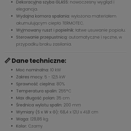
Dekoracyjna szyba GLASS:
nowoczesny wygląd i
elegancja.
Wydajna komora spalania:
wyłożona materiałem
akumulującym ciepło TERMOTEC.
Wyjmowany ruszt i popielnik:
łatwe usuwanie popiołu.
Sterowanie przepustnicą:
automatyczne i ręczne, w
przypadku braku zasilania.
📏
Dane techniczne:
Moc nominalna:
10 kW
Zakres mocy:
5 - 12,5 kW
Sprawność cieplna:
80%
Temperatura spalin:
255°C
Max długość polan:
35 cm
Średnica wylotu spalin:
200 mm
Wymiary (S x W x G):
68,4 x 121,1 x 41,8 cm
Waga:
128,86 kg
Kolor:
Czarny