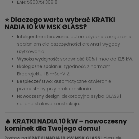
EAN:
5903751130918
⭐
Dlaczego warto wybrać KRATKI
NADIA 10 kW MSK GLASS?
Inteligentne sterowanie:
automatyczne zarządzanie
spalaniem dla oszczędności drewna i wygody
użytkowania.
Wysoka wydajność:
sprawność 80% i moc do 12,5 kW.
Ekologiczne spalanie:
zgodność z normami
Ekoprojektu i BImSchV 2.
Bezpieczeństwo:
automatyczne otwieranie
przepustnicy przy braku zasilania.
Nowoczesny design:
dekoracyjna szyba GLASS i
solidna stalowa konstrukcja.
🔥
KRATKI NADIA 10 kW – nowoczesny
kominek dla Twojego domu!
Postaw na
KRATKI NADIA 10 kW MSK GLASS
i ciesz się