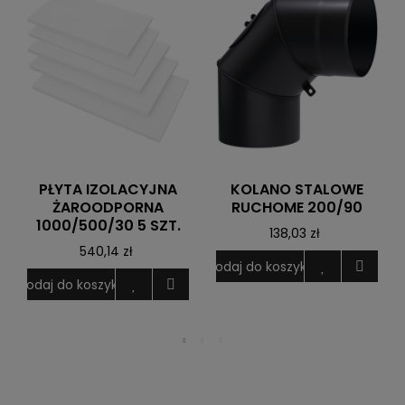
PŁYTA IZOLACYJNA
KOLANO STALOWE
ŻAROODPORNA
RUCHOME 200/90
1000/500/30 5 SZT.
138,03 zł
540,14 zł
Dodaj do koszyka
D
Dodaj do koszyka