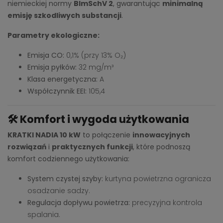
niemieckiej normy
BImSchV 2
, gwarantując
minimalną
emisję szkodliwych substancji
.
Parametry ekologiczne:
Emisja CO:
0,1% (przy 13% O₂)
Emisja pyłków:
32 mg/m³
Klasa energetyczna:
A
Współczynnik EEI:
105,4
🛠️
Komfort i wygoda użytkowania
KRATKI NADIA 10 kW
to połączenie
innowacyjnych
rozwiązań
i
praktycznych funkcji
, które podnoszą
komfort codziennego użytkowania:
System czystej szyby:
kurtyna powietrzna ogranicza
osadzanie sadzy.
Regulacja dopływu powietrza:
precyzyjna kontrola
spalania.