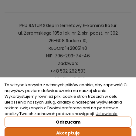
PHU RATUR Sklep Internetowy E-kominki Ratur
ul. Żeromskiego 105a lok. nr 2, skr. poczt. nr 302
26-608 Radom 10,
REGON: 142805140
NIP: 796-293-74-46
Zadzwoń:
+48 502 262 593
+48 516 420 055
Ta witryna korzysta z własnych plików cookie, aby zapewnić Ci
Napisz:
najwyższy poziom doświadczenia na naszej stronie .
kominki@ratur.pl
Wykorzystujemy również pliki cookie stron trzecich w celu
ulepszenia naszych usług, analizy a nastepnie wyświetlania
reklam związanych z Twoimi preferencjami na podstawie
analizy Twoich zachowań podczas nawigacji.
Ustawienia
Odrzucam
Copyright © 2026
Kominki Ratur
. All rights reserved.
Akceptuję