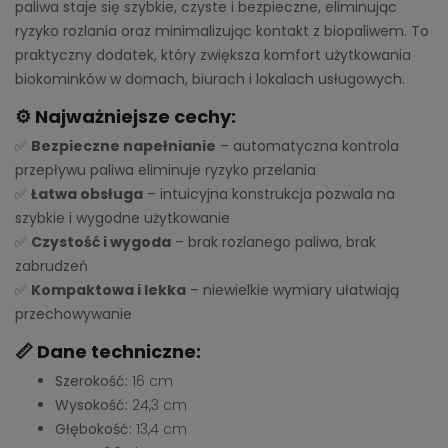
paliwa staje się szybkie, czyste i bezpieczne, eliminując
ryzyko rozlania oraz minimalizując kontakt z biopaliwem. To
praktyczny dodatek, który zwiększa komfort użytkowania
biokominków w domach, biurach i lokalach usługowych.
⚙️ Najważniejsze cechy:
✅
Bezpieczne napełnianie
– automatyczna kontrola
przepływu paliwa eliminuje ryzyko przelania
✅
Łatwa obsługa
– intuicyjna konstrukcja pozwala na
szybkie i wygodne użytkowanie
✅
Czystość i wygoda
– brak rozlanego paliwa, brak
zabrudzeń
✅
Kompaktowa i lekka
– niewielkie wymiary ułatwiają
przechowywanie
📏 Dane techniczne:
Szerokość:
16 cm
Wysokość:
24,3 cm
Głębokość:
13,4 cm