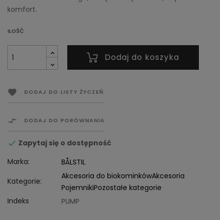
komfort.
ILOŚĆ
Dodaj do koszyka

DODAJ DO LISTY ŻYCZEŃ

DODAJ DO PORÓWNANIA
Zapytaj się o dostępność

Marka:
BÅLSTIL
Akcesoria do biokominków
Akcesoria
Kategorie:
Pojemniki
Pozostałe kategorie
Indeks
PUMP