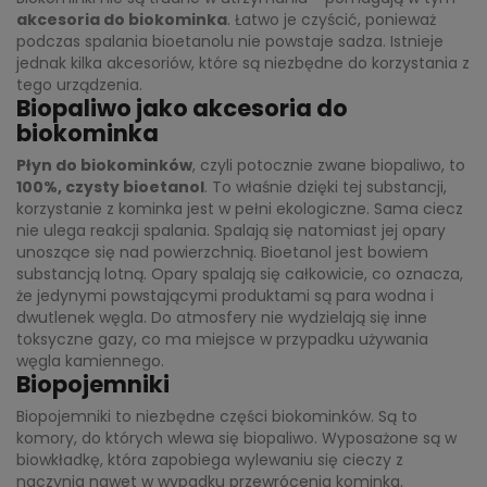
akcesoria do biokominka
. Łatwo je czyścić, ponieważ
podczas spalania bioetanolu nie powstaje sadza. Istnieje
jednak kilka akcesoriów, które są niezbędne do korzystania z
tego urządzenia.
Biopaliwo jako akcesoria do
biokominka
Płyn do biokominków
, czyli potocznie zwane biopaliwo, to
100%, czysty bioetanol
. To właśnie dzięki tej substancji,
korzystanie z kominka jest w pełni ekologiczne. Sama ciecz
nie ulega reakcji spalania. Spalają się natomiast jej opary
unoszące się nad powierzchnią. Bioetanol jest bowiem
substancją lotną. Opary spalają się całkowicie, co oznacza,
że jedynymi powstającymi produktami są para wodna i
dwutlenek węgla. Do atmosfery nie wydzielają się inne
toksyczne gazy, co ma miejsce w przypadku używania
węgla kamiennego.
Biopojemniki
Biopojemniki to niezbędne części biokominków. Są to
komory, do których wlewa się biopaliwo. Wyposażone są w
biowkładkę, która zapobiega wylewaniu się cieczy z
naczynia nawet w wypadku przewrócenia kominka.