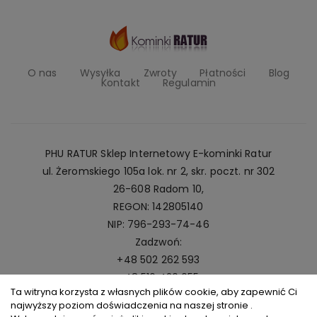
O nas
Wysyłka
Zwroty
Płatności
Blog
Kontakt
Regulamin
PHU RATUR Sklep Internetowy E-kominki Ratur
ul. Żeromskiego 105a lok. nr 2, skr. poczt. nr 302
26-608 Radom 10,
REGON: 142805140
NIP: 796-293-74-46
Zadzwoń:
+48 502 262 593
+48 516 420 055
Ta witryna korzysta z własnych plików cookie, aby zapewnić Ci
Napisz:
najwyższy poziom doświadczenia na naszej stronie .
kominki@ratur.pl