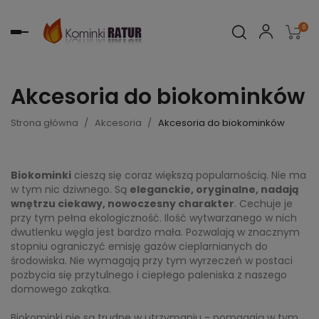
0
Toggle
navigation
Akcesoria do biokominków
Strona główna
Akcesoria
Akcesoria do biokominków
Biokominki
cieszą się coraz większą popularnością. Nie ma
w tym nic dziwnego. Są
eleganckie, oryginalne, nadają
wnętrzu ciekawy, nowoczesny charakter
. Cechuje je
przy tym pełna ekologiczność. Ilość wytwarzanego w nich
dwutlenku węgla jest bardzo mała. Pozwalają w znacznym
stopniu ograniczyć emisję gazów cieplarnianych do
środowiska. Nie wymagają przy tym wyrzeczeń w postaci
pozbycia się przytulnego i ciepłego paleniska z naszego
domowego zakątka.
Biokominki nie są trudne w utrzymaniu - pomagają w tym