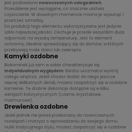
jest pozbawiona
nowoczesnych udogodnień.
Przeszklenie jest wyciągane, co znacznie ułatwia
czyszczenie. W dowolnym momencie można je wysunąć i
przetrzeć szmatką.
Do produkcji tego elementu wykorzystywane jest jedynie
szkło najwyższej jakości. Cechuje je przede wszystkim duża
odporność na wysoką temperaturę. Jest to element
ochronny, idealnie sprawdzający się do domów, w których
przebywają małe dzieci lub zwierzęta.
Kamyki ozdobne
Biokominek już sam w sobie charakteryzuje się
indywidualnym wyglądem
. Bardzo urozmaica wystrój
całego wnętrza. Jeżeli chcesz dodać do niego jeszcze
więcej delikatnych detali, możesz zaopatrzyć się w ozdobne
kamienie. Te drobne dekoracje dostępne są w kilku
wersjach kolorystycznych (czarne, kryształowe,
marmurowe).
Drewienka ozdobne
Jeżeli jednak nie jesteś przekonany do nowoczesnych
rozwiązań i marzysz o wprowadzeniu do swojego domu
nutki tradycyjnego stylu, możesz zaopatrzyć się w ozdobne