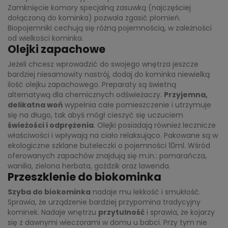
Zamknięcie komory specjalną zasuwką (najczęściej
dołączoną do kominka) pozwala zgasić płomień.
Biopojemniki cechują się różną pojemnością, w zależności
od wielkości kominka.
Olejki zapachowe
Jeżeli chcesz wprowadzić do swojego wnętrza jeszcze
bardziej niesamowity nastrój, dodaj do kominka niewielką
ilość olejku zapachowego. Preparaty są świetną
alternatywą dla chemicznych odświeżaczy.
Przyjemna,
delikatna woń
wypełnia całe pomieszczenie i utrzymuje
się na długo, tak abyś mógł cieszyć się uczuciem
świeżości i odprężenia
. Olejki posiadają również lecznicze
właściwości i wpływają na ciało relaksująco. Pakowane są w
ekologiczne szklane buteleczki o pojemności 10ml. Wśród
oferowanych zapachów znajdują się m.in.: pomarańcza,
wanilia, zielona herbata, goździk oraz lawenda.
Przeszklenie do biokominka
Szyba do biokominka
nadaje mu lekkość i smukłość.
Sprawia, że urządzenie bardziej przypomina tradycyjny
kominek. Nadaje wnętrzu
przytulność
i sprawia, że kojarzy
się z dawnymi wieczorami w domu u babci. Przy tym nie