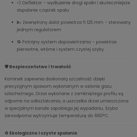
💨 Deflektor – wydłużenie drogi spalin i skuteczniejsze
dopalanie cząstek opału
🌬️ Zewnętrzny dolot powietrza fi 125 mm – sterowany
jednym regulatorem
🔁 Potrójny system dopowietrzania – powietrze
pierwotne, wtórne i system czystej szyby
🛡️ Bezpieczeństwo i trwałość
Kominek zapewnia doskonałą szczelność dzięki
precyzyjnym spawom wykonanym w osłonie gazu
szlachetnego. Drzwi wykonane z zamkniętego profilu są
odporne na odkształcenia, a uszczelka drzwi umieszczona
w specjalnym kanale zapobiega jej wypadaniu. Szyba
żaroodporna wytrzymuje temperaturę do 660°C.
♻️ Ekologiczne i czyste spalanie