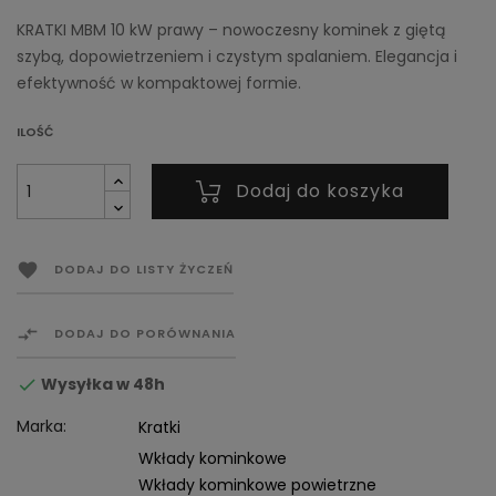
KRATKI MBM 10 kW prawy – nowoczesny kominek z giętą
szybą, dopowietrzeniem i czystym spalaniem. Elegancja i
efektywność w kompaktowej formie.
ILOŚĆ
Dodaj do koszyka

DODAJ DO LISTY ŻYCZEŃ

DODAJ DO PORÓWNANIA
Wysyłka w 48h

Marka:
Kratki
Wkłady kominkowe
Wkłady kominkowe powietrzne