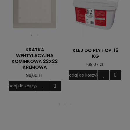
KRATKA
KLEJ DO PŁYT OP. 15
WENTYLACYJNA
KG
KOMINKOWA 22X22
169,07 zł
KREMOWA
Dodaj do koszyka
96,60 zł
D
Dodaj do koszyka