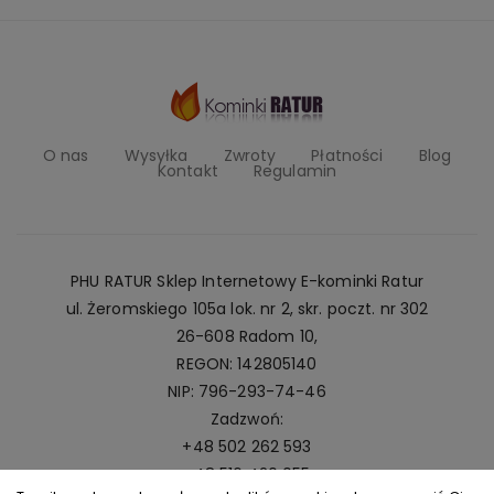
O nas
Wysyłka
Zwroty
Płatności
Blog
Kontakt
Regulamin
PHU RATUR Sklep Internetowy E-kominki Ratur
ul. Żeromskiego 105a lok. nr 2, skr. poczt. nr 302
26-608 Radom 10,
REGON: 142805140
NIP: 796-293-74-46
Zadzwoń:
+48 502 262 593
+48 516 420 055