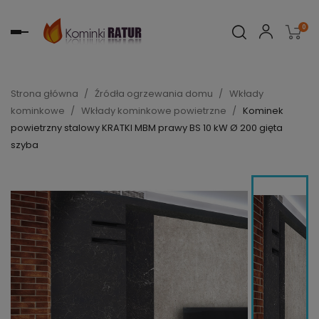
0
Toggle
navigation
Strona główna
Źródła ogrzewania domu
Wkłady
kominkowe
Wkłady kominkowe powietrzne
Kominek
powietrzny stalowy KRATKI MBM prawy BS 10 kW Ø 200 gięta
szyba