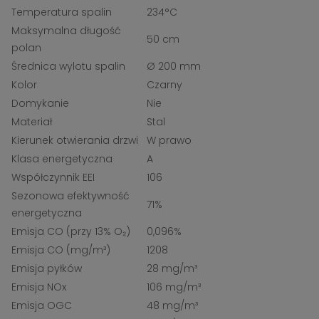
Temperatura spalin
234°C
Maksymalna długość
50 cm
polan
Średnica wylotu spalin
Ø 200 mm
Kolor
Czarny
Domykanie
Nie
Materiał
Stal
Kierunek otwierania drzwi
W prawo
Klasa energetyczna
A
Współczynnik EEI
106
Sezonowa efektywność
71%
energetyczna
Emisja CO (przy 13% O₂)
0,096%
Emisja CO (mg/m³)
1208
Emisja pyłków
28 mg/m³
Emisja NOx
106 mg/m³
Emisja OGC
48 mg/m³