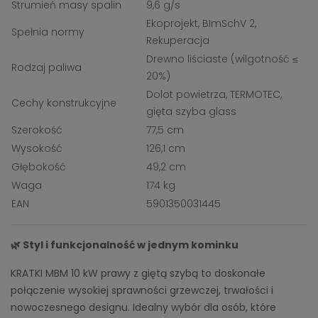
Strumień masy spalin
9,6 g/s
Ekoprojekt, BImSchV 2,
Spełnia normy
Rekuperacja
Drewno liściaste (wilgotność ≤
Rodzaj paliwa
20%)
Dolot powietrza, TERMOTEC,
Cechy konstrukcyjne
gięta szyba glass
Szerokość
77,5 cm
Wysokość
126,1 cm
Głębokość
49,2 cm
Waga
174 kg
EAN
5901350031445
🌿 Styl i funkcjonalność w jednym kominku
KRATKI MBM 10 kW prawy z giętą szybą to doskonałe
połączenie wysokiej sprawności grzewczej, trwałości i
nowoczesnego designu. Idealny wybór dla osób, które