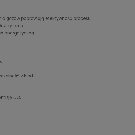
ania gazów poprawiają efektywność procesu.
łuższy czas.
ść energetyczną.
.
zczelność wkładu.
emisję CO.