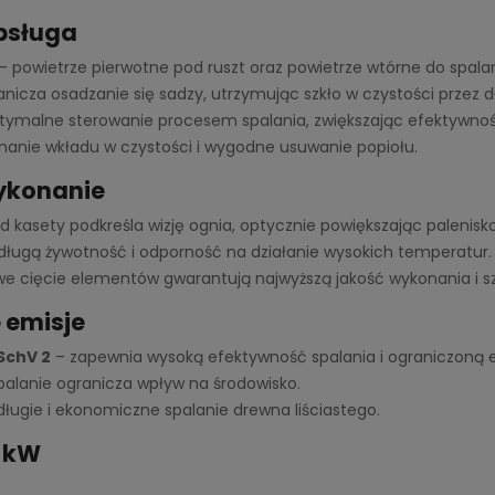
obsługa
– powietrze pierwotne pod ruszt oraz powietrze wtórne do spal
nicza osadzanie się sadzy, utrzymując szkło w czystości przez d
tymalne sterowanie procesem spalania, zwiększając efektywno
manie wkładu w czystości i wygodne usuwanie popiołu.
wykonanie
kasety podkreśla wizję ognia, optycznie powiększając palenisko
ługą żywotność i odporność na działanie wysokich temperatur.
owe cięcie elementów gwarantują najwyższą jakość wykonania i s
e emisje
SchV 2
– zapewnia wysoką efektywność spalania i ograniczoną 
palanie ogranicza wpływ na środowisko.
ługie i ekonomiczne spalanie drewna liściastego.
6 kW