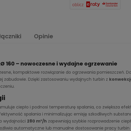
łączniki
Opinie
Ø 160 – nowoczesne i wydajne ogrzewanie
esne, kompaktowe rozwiązanie do ogrzewania pomieszczeń. Dos
nej zabudowie. Dzięki zastosowaniu wydajnych turbin z
konwekcj
czeniu.
ii
muluje ciepło i podnosi temperaturę spalania, co zwiększa efe
fektywność spalania i minimalizując emisję szkodliwych substancj
 o wydajności
280 m³/h
zapewniają szybkie rozprowadzenie ciep
żliwia automatyczne lub manualne dostosowanie pracy turbin 