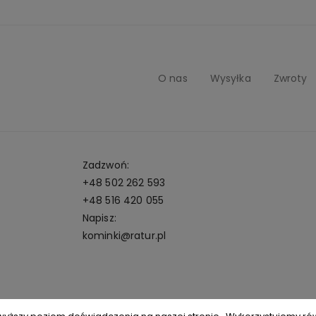
O nas
Wysyłka
Zwroty
Zadzwoń:
+48 502 262 593
+48 516 420 055
Napisz:
kominki@ratur.pl