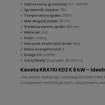
✔
Zakres mocy grzewczej:
3,0 – 8,0 kW
✔
Sprawność cieplna:
78%
✔
Temperatura spalin:
260°C
✔
Max długość polan:
30 cm
✔
Średnica wylotu spalin:
160 mm
✔
Materiał:
stal
✔
Kolor:
czarny
✔
Kierunek otwierania drzwi:
lewy
✔
Klasa energetyczna:
A
✔
Emisja CO:
0,099%
✔
Certyfikaty:
Ekoprojekt, BImSchV 2
Kaseta KRATKI KDZ K 6 kW – idea
Jeśli szukasz wydajnego i stylowego kominka, który 
rozwiązaniom technologicznym i eleganckiemu desi