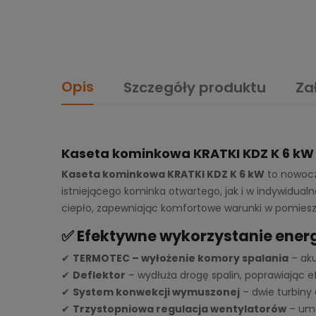
Opis
Szczegóły produktu
Za
Kaseta kominkowa KRATKI KDZ K 6 kW 
Kaseta kominkowa KRATKI KDZ K 6 kW
to nowocz
istniejącego kominka otwartego, jak i w indywidual
ciepło, zapewniając komfortowe warunki w pomiesz
✅ Efektywne wykorzystanie energ
✔
TERMOTEC – wyłożenie komory spalania
– aku
✔
Deflektor
– wydłuża drogę spalin, poprawiając e
✔
System konwekcji wymuszonej
– dwie turbiny
✔
Trzystopniowa regulacja wentylatorów
– umo