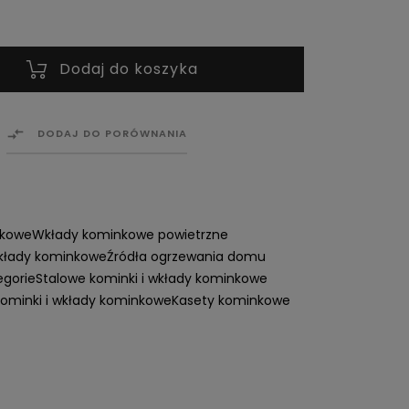
Dodaj do koszyka

DODAJ DO PORÓWNANIA
nkowe
Wkłady kominkowe powietrzne
wkłady kominkowe
Źródła ogrzewania domu
egorie
Stalowe kominki i wkłady kominkowe
ominki i wkłady kominkowe
Kasety kominkowe