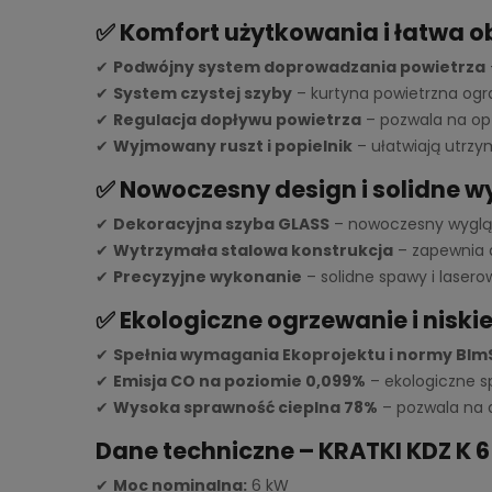
✅ Komfort użytkowania i łatwa 
✔
Podwójny system doprowadzania powietrza
✔
System czystej szyby
– kurtyna powietrzna ogra
✔
Regulacja dopływu powietrza
– pozwala na op
✔
Wyjmowany ruszt i popielnik
– ułatwiają utrzy
✅ Nowoczesny design i solidne 
✔
Dekoracyjna szyba GLASS
– nowoczesny wygląd 
✔
Wytrzymała stalowa konstrukcja
– zapewnia d
✔
Precyzyjne wykonanie
– solidne spawy i laser
✅ Ekologiczne ogrzewanie i niski
✔
Spełnia wymagania Ekoprojektu i normy BIm
✔
Emisja CO na poziomie 0,099%
– ekologiczne s
✔
Wysoka sprawność cieplna 78%
– pozwala na d
Dane techniczne – KRATKI KDZ K 
✔
Moc nominalna:
6 kW