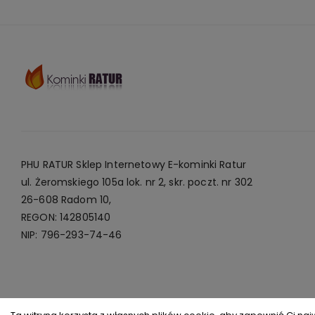
PHU RATUR Sklep Internetowy E-kominki Ratur
ul. Żeromskiego 105a lok. nr 2, skr. poczt. nr 302
26-608 Radom 10,
REGON: 142805140
NIP: 796-293-74-46