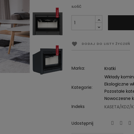
ILOŚĆ

DODAJ DO LISTY ŻYCZEŃ
Marka:
Kratki
Wkłady komi
Ekologiczne 
Kategorie:
Pozostałe kat
Nowoczesne k
Indeks
KASETA/KDZ/K
Udostępnij