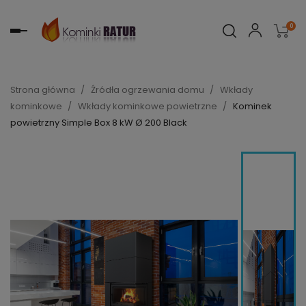
0
Toggle
navigation
Strona główna
Źródła ogrzewania domu
Wkłady
kominkowe
Wkłady kominkowe powietrzne
Kominek
powietrzny Simple Box 8 kW Ø 200 Black