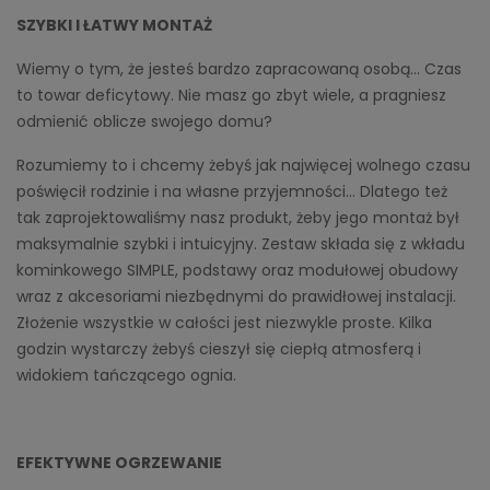
SZYBKI I ŁATWY MONTAŻ
Wiemy o tym, że jesteś bardzo zapracowaną osobą… Czas
to towar deficytowy. Nie masz go zbyt wiele, a pragniesz
odmienić oblicze swojego domu?
Rozumiemy to i chcemy żebyś jak najwięcej wolnego czasu
poświęcił rodzinie i na własne przyjemności… Dlatego też
tak zaprojektowaliśmy nasz produkt, żeby jego montaż był
maksymalnie szybki i intuicyjny. Zestaw składa się z wkładu
kominkowego SIMPLE, podstawy oraz modułowej obudowy
wraz z akcesoriami niezbędnymi do prawidłowej instalacji.
Złożenie wszystkie w całości jest niezwykle proste. Kilka
godzin wystarczy żebyś cieszył się ciepłą atmosferą i
widokiem tańczącego ognia.
EFEKTYWNE OGRZEWANIE