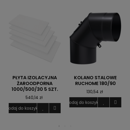
PŁYTA IZOLACYJNA
KOLANO STALOWE
ŻAROODPORNA
RUCHOME 180/90
1000/500/30 5 SZT.
130,54 zł
540,14 zł
Dodaj do koszyka
D
Dodaj do koszyka