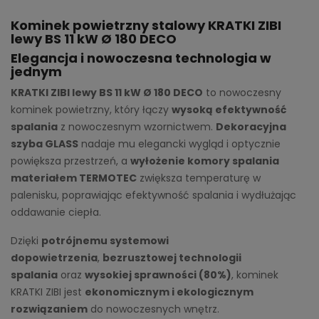
Kominek powietrzny stalowy KRATKI ZIBI
lewy BS 11 kW Ø 180 DECO
Elegancja i nowoczesna technologia w
jednym
KRATKI ZIBI lewy BS 11 kW Ø 180 DECO
to nowoczesny
kominek powietrzny, który łączy
wysoką efektywność
spalania
z nowoczesnym wzornictwem.
Dekoracyjna
szyba GLASS
nadaje mu elegancki wygląd i optycznie
powiększa przestrzeń, a
wyłożenie komory spalania
materiałem TERMOTEC
zwiększa temperaturę w
palenisku, poprawiając efektywność spalania i wydłużając
oddawanie ciepła.
Dzięki
potrójnemu systemowi
dopowietrzenia
,
bezrusztowej technologii
spalania
oraz
wysokiej sprawności (80%)
, kominek
KRATKI ZIBI jest
ekonomicznym i ekologicznym
rozwiązaniem
do nowoczesnych wnętrz.