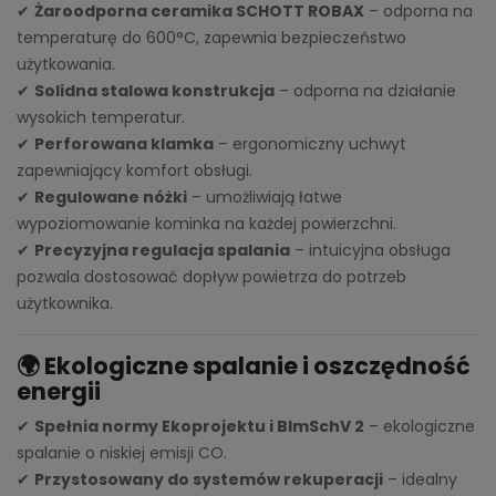
✔
Żaroodporna ceramika SCHOTT ROBAX
– odporna na
temperaturę do 600°C, zapewnia bezpieczeństwo
użytkowania.
✔
Solidna stalowa konstrukcja
– odporna na działanie
wysokich temperatur.
✔
Perforowana klamka
– ergonomiczny uchwyt
zapewniający komfort obsługi.
✔
Regulowane nóżki
– umożliwiają łatwe
wypoziomowanie kominka na każdej powierzchni.
✔
Precyzyjna regulacja spalania
– intuicyjna obsługa
pozwala dostosować dopływ powietrza do potrzeb
użytkownika.
🌍 Ekologiczne spalanie i oszczędność
energii
✔
Spełnia normy Ekoprojektu i BImSchV 2
– ekologiczne
spalanie o niskiej emisji CO.
✔
Przystosowany do systemów rekuperacji
– idealny