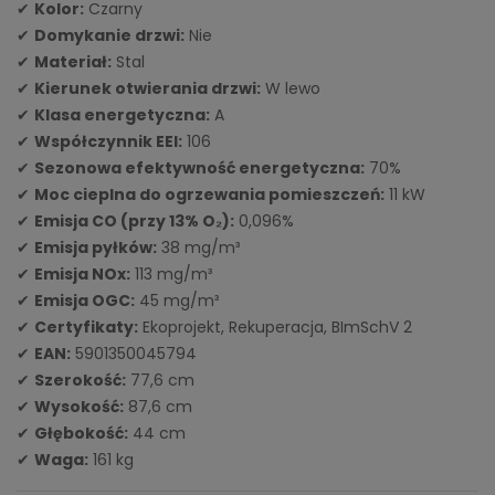
✔
Kolor:
Czarny
✔
Domykanie drzwi:
Nie
✔
Materiał:
Stal
✔
Kierunek otwierania drzwi:
W lewo
✔
Klasa energetyczna:
A
✔
Współczynnik EEI:
106
✔
Sezonowa efektywność energetyczna:
70%
✔
Moc cieplna do ogrzewania pomieszczeń:
11 kW
✔
Emisja CO (przy 13% O₂):
0,096%
✔
Emisja pyłków:
38 mg/m³
✔
Emisja NOx:
113 mg/m³
✔
Emisja OGC:
45 mg/m³
✔
Certyfikaty:
Ekoprojekt, Rekuperacja, BImSchV 2
✔
EAN:
5901350045794
✔
Szerokość:
77,6 cm
✔
Wysokość:
87,6 cm
✔
Głębokość:
44 cm
✔
Waga:
161 kg