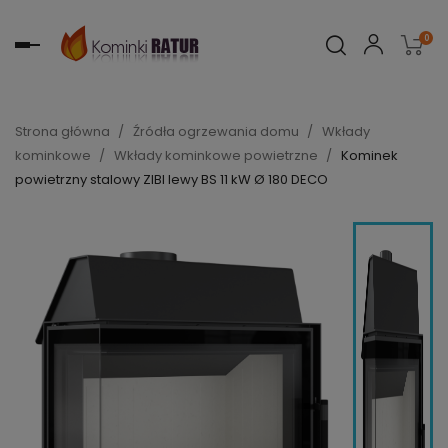
0
Toggle
navigation
Strona główna
Źródła ogrzewania domu
Wkłady
kominkowe
Wkłady kominkowe powietrzne
Kominek
powietrzny stalowy ZIBI lewy BS 11 kW Ø 180 DECO