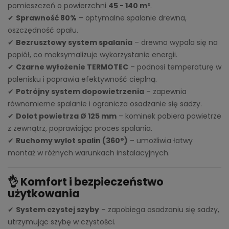
pomieszczeń o powierzchni
45 - 140 m²
.
✔
Sprawność 80%
– optymalne spalanie drewna,
oszczędność opału.
✔
Bezrusztowy system spalania
– drewno wypala się na
popiół, co maksymalizuje wykorzystanie energii.
✔
Czarne wyłożenie TERMOTEC
– podnosi temperaturę w
palenisku i poprawia efektywność cieplną.
✔
Potrójny system dopowietrzenia
– zapewnia
równomierne spalanie i ogranicza osadzanie się sadzy.
✔
Dolot powietrza Ø 125 mm
– kominek pobiera powietrze
z zewnątrz, poprawiając proces spalania.
✔
Ruchomy wylot spalin (360°)
– umożliwia łatwy
montaż w różnych warunkach instalacyjnych.
👌 Komfort i bezpieczeństwo
użytkowania
✔
System czystej szyby
– zapobiega osadzaniu się sadzy,
utrzymując szybę w czystości.