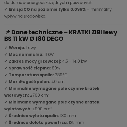
do domów energooszczędnych i pasywnych.
✔
Emisja CO na poziomie tylko 0,096%
– minimalny
wpływ na środowisko.
📌 Dane techniczne – KRATKI ZIBI lewy
BS 11 kW Ø 180 DECO
✔
Wersja:
Lewy
✔
Moc nominalna:
11 kW
✔
Zakres mocy grzewczej:
4,5 - 14,0 kW
✔
Sprawność cieplna:
80%
✔
Temperatura spalin:
289°C
✔
Max długość polan:
40 cm
✔
Minimalne wymagane pole czynne kratek
wlotowych:
≥700 cm²
✔
Minimalne wymagane pole czynne kratek
wylotowych:
≥900 cm²
✔
Średnica wylotu spalin:
180 mm
✔
Średnica dolotu powietrza:
125 mm