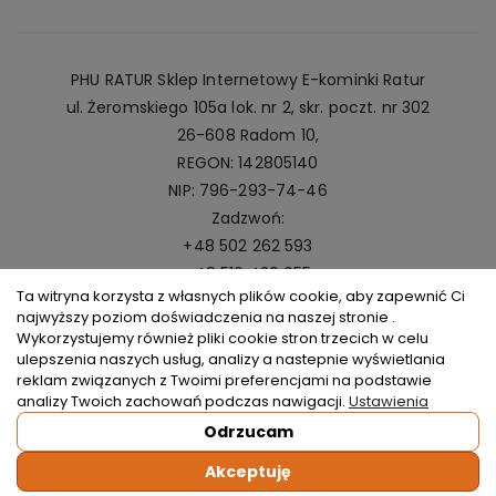
PHU RATUR Sklep Internetowy E-kominki Ratur
ul. Żeromskiego 105a lok. nr 2, skr. poczt. nr 302
26-608 Radom 10,
REGON: 142805140
NIP: 796-293-74-46
Zadzwoń:
+48 502 262 593
+48 516 420 055
Ta witryna korzysta z własnych plików cookie, aby zapewnić Ci
Napisz:
najwyższy poziom doświadczenia na naszej stronie .
kominki@ratur.pl
Wykorzystujemy również pliki cookie stron trzecich w celu
ulepszenia naszych usług, analizy a nastepnie wyświetlania
reklam związanych z Twoimi preferencjami na podstawie
analizy Twoich zachowań podczas nawigacji.
Ustawienia
Odrzucam
Copyright © 2026
Kominki Ratur
. All rights reserved.
Akceptuję