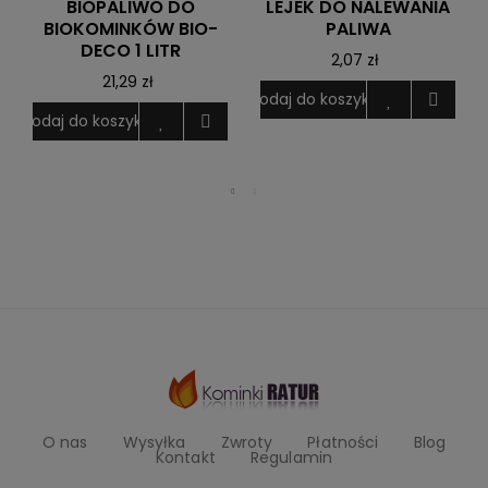
BIOPALIWO DO
LEJEK DO NALEWANIA
BIOKOMINKÓW BIO-
PALIWA
DECO 1 LITR
2,07 zł
21,29 zł
Dodaj do koszyka
Dodaj do koszyka
D
O nas
Wysyłka
Zwroty
Płatności
Blog
Kontakt
Regulamin