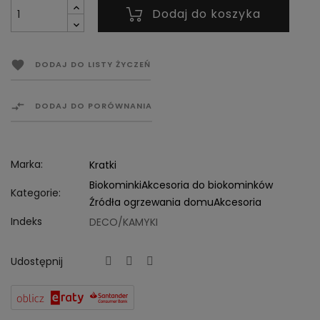
Dodaj do koszyka

DODAJ DO LISTY ŻYCZEŃ

DODAJ DO PORÓWNANIA
Marka:
Kratki
Biokominki
Akcesoria do biokominków
Kategorie:
Źródła ogrzewania domu
Akcesoria
Indeks
DECO/KAMYKI
Udostępnij