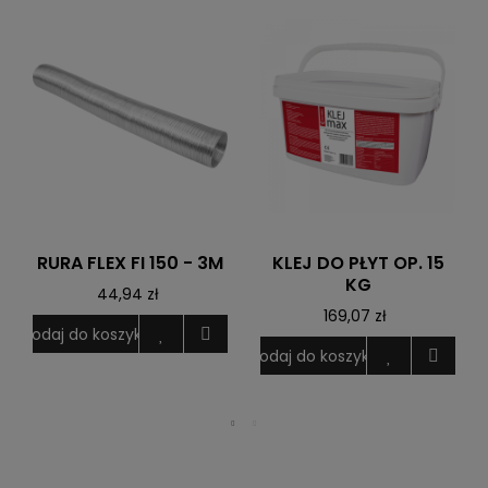
RURA FLEX FI 150 - 3M
KLEJ DO PŁYT OP. 15
KG
44,94 zł
169,07 zł
Dodaj do koszyka
Dodaj do koszyka
D