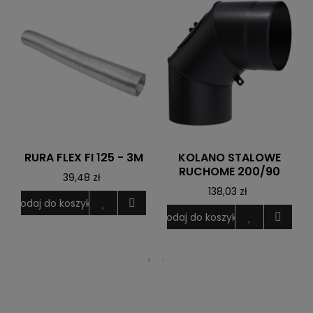
RURA FLEX FI 125 - 3M
KOLANO STALOWE
RUCHOME 200/90
39,48 zł
138,03 zł
Dodaj do koszyka
Dodaj do koszyka
D