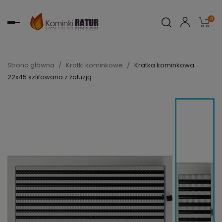
0
Toggle
navigation
Strona główna
Kratki kominkowe
Kratka kominkowa
22x45 szlifowana z żaluzją