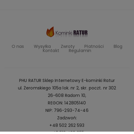
O nas
Wysyłka
Zwroty
Płatności
Blog
Kontakt
Regulamin
PHU RATUR Sklep Internetowy E-kominki Ratur
ul. Żeromskiego 105a lok. nr 2, skr. poczt. nr 302
26-608 Radom 10,
REGON: 142805140
NIP: 796-293-74-46
Zadzwoń:
+48 502 262 593
+48 516 420 055