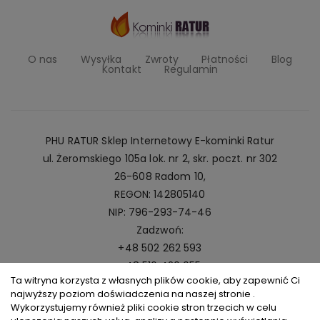
O nas
Wysyłka
Zwroty
Płatności
Blog
Kontakt
Regulamin
PHU RATUR Sklep Internetowy E-kominki Ratur
ul. Żeromskiego 105a lok. nr 2, skr. poczt. nr 302
26-608 Radom 10,
REGON: 142805140
NIP: 796-293-74-46
Zadzwoń:
+48 502 262 593
+48 516 420 055
Ta witryna korzysta z własnych plików cookie, aby zapewnić Ci
Napisz:
najwyższy poziom doświadczenia na naszej stronie .
kominki@ratur.pl
Wykorzystujemy również pliki cookie stron trzecich w celu