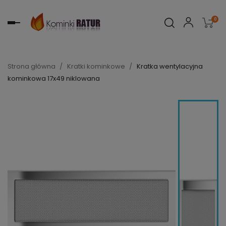
0
Toggle
navigation
Strona główna
Kratki kominkowe
Kratka wentylacyjna
kominkowa 17x49 niklowana