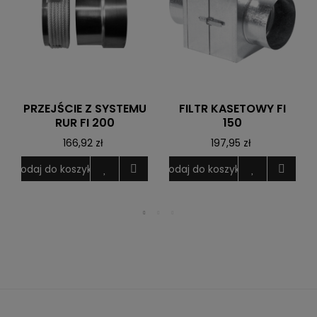
PRZEJŚCIE Z SYSTEMU
FILTR KASETOWY FI
RUR FI 200
150
166,92 zł
197,95 zł
D
Dodaj do koszyka
Dodaj do koszyka