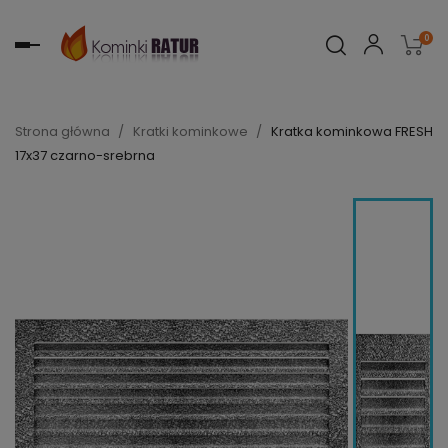
0
Toggle
navigation
Strona główna
Kratki kominkowe
Kratka kominkowa FRESH
17x37 czarno-srebrna