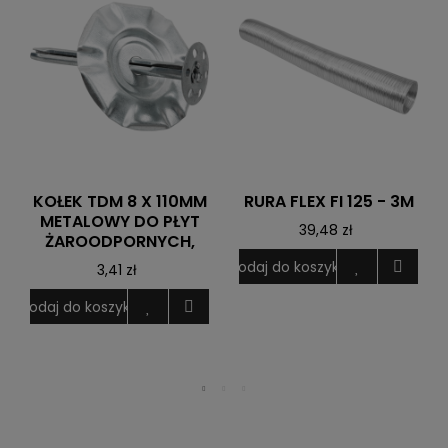
KOŁEK TDM 8 X 110MM
RURA FLEX FI 125 - 3M
METALOWY DO PŁYT
39,48 zł
ŻAROODPORNYCH,
Dodaj do koszyka
3,41 zł
D
Dodaj do koszyka