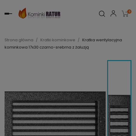
0
Toggle
navigation
Strona główna
Kratki kominkowe
Kratka wentylacyjna
kominkowa 17x30 czarno-srebrna z żaluzją