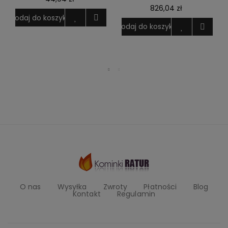
826,04 zł
Dodaj do koszyka
Dodaj do koszyka
D
O nas
Wysyłka
Zwroty
Płatności
Blog
Kontakt
Regulamin