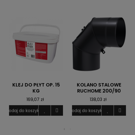
KLEJ DO PŁYT OP. 15
KOLANO STALOWE
KG
RUCHOME 200/90
169,07 zł
138,03 zł
Dodaj do koszyka
Dodaj do koszyka
D