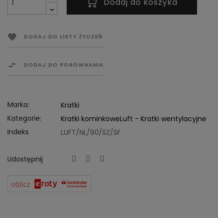
Dodaj do koszyka

DODAJ DO LISTY ŻYCZEŃ

DODAJ DO PORÓWNANIA
Marka:
Kratki
Kategorie:
Kratki kominkowe
Luft - Kratki wentylacyjne
Indeks
LUFT/NL/90/SZ/SF
Udostępnij