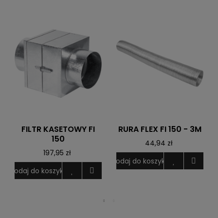
FILTR KASETOWY FI
RURA FLEX FI 150 - 3M
150
44,94 zł
197,95 zł
Dodaj do koszyka
Dodaj do koszyka
D