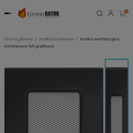
0
Toggle
navigation
Strona główna
Kratki kominkowe
Kratka wentylacyjna
kominkowa 11x11 grafitowa