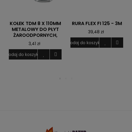
KOŁEK TDM 8 X 110MM
RURA FLEX FI 125 - 3M
METALOWY DO PŁYT
39,48 zł
ŻAROODPORNYCH,
Dodaj do koszyka
3,41 zł
D
Dodaj do koszyka