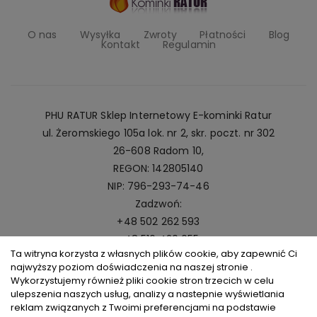
O nas
Wysyłka
Zwroty
Płatności
Blog
Kontakt
Regulamin
PHU RATUR Sklep Internetowy E-kominki Ratur
ul. Żeromskiego 105a lok. nr 2, skr. poczt. nr 302
26-608 Radom 10,
REGON: 142805140
NIP: 796-293-74-46
Zadzwoń:
+48 502 262 593
+48 516 420 055
Ta witryna korzysta z własnych plików cookie, aby zapewnić Ci
Napisz:
najwyższy poziom doświadczenia na naszej stronie .
kominki@ratur.pl
Wykorzystujemy również pliki cookie stron trzecich w celu
ulepszenia naszych usług, analizy a nastepnie wyświetlania
reklam związanych z Twoimi preferencjami na podstawie