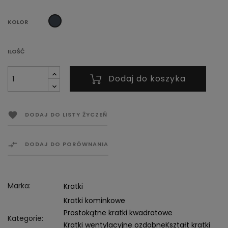
Czarny
KOLOR
ILOŚĆ
Dodaj do koszyka

DODAJ DO LISTY ŻYCZEŃ

DODAJ DO PORÓWNANIA
Marka:
Kratki
Kratki kominkowe
Prostokątne kratki kwadratowe
Kategorie:
Kratki wentylacyjne ozdobne
Kształt kratki