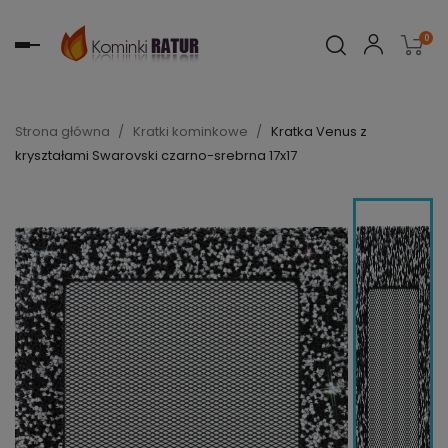
0
Toggle
navigation
Strona główna
Kratki kominkowe
Kratka Venus z
kryształami Swarovski czarno-srebrna 17x17