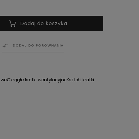
Dodaj do koszyka

DODAJ DO PORÓWNANIA
owe
Okrągłe kratki wentylacyjne
Kształt kratki