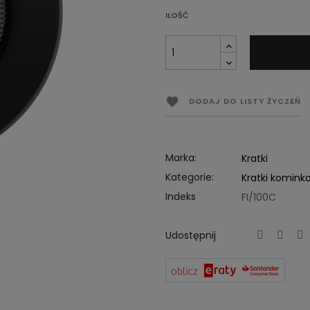
ILOŚĆ

DODAJ DO LISTY ŻYCZEŃ
Marka:
Kratki
Kategorie:
Kratki komink
Indeks
FI/100C
Udostępnij