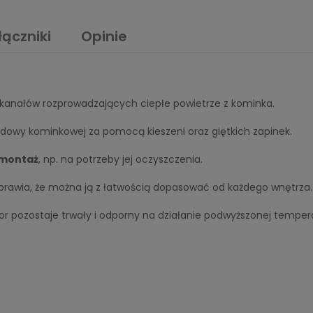
łączniki
Opinie
kanałów rozprowadzających ciepłe powietrze z kominka.
dowy kominkowej za pomocą kieszeni oraz giętkich zapinek.
emontaż
, np. na potrzeby jej oczyszczenia.
e sprawia, że można ją z łatwością dopasować od każdego wnętrza.
kolor pozostaje trwały i odporny na działanie podwyższonej temper