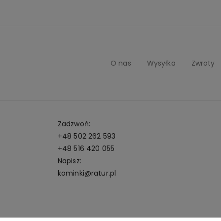
O nas
Wysyłka
Zwroty
Zadzwoń:
+48 502 262 593
+48 516 420 055
Napisz:
kominki@ratur.pl