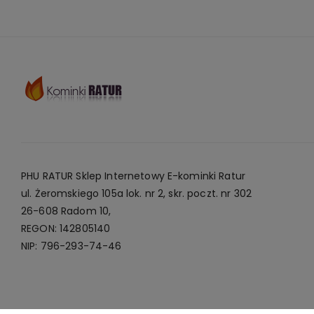
PHU RATUR Sklep Internetowy E-kominki Ratur
ul. Żeromskiego 105a lok. nr 2, skr. poczt. nr 302
26-608 Radom 10,
REGON: 142805140
NIP: 796-293-74-46