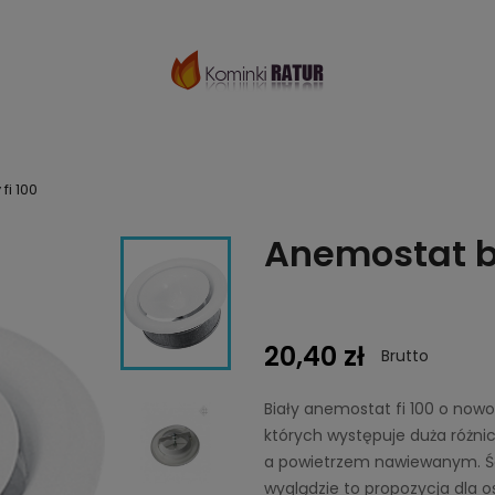
fi 100
Anemostat bi
20,40 zł
Brutto
Biały anemostat fi 100 o now
których występuje duża różn
a powietrzem nawiewanym. 
wyglądzie to propozycja dla 