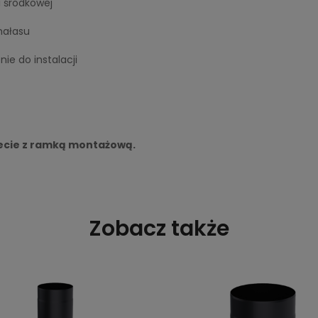
i środkowej
hałasu
ie do instalacji
ecie z ramką montażową.
Zobacz także