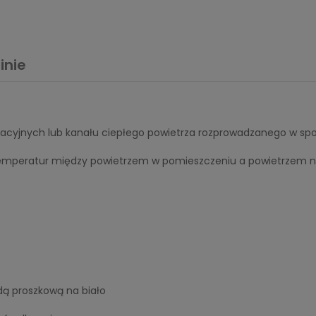
inie
cyjnych lub kanału ciepłego powietrza rozprowadzanego w spo
y temperatur między powietrzem w pomieszczeniu a powietrzem
ą proszkową na biało