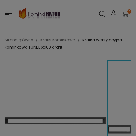
0
Toggle
navigation
Strona główna
Kratki kominkowe
Kratka wentylacyjna
kominkowa TUNEL 6x100 grafit