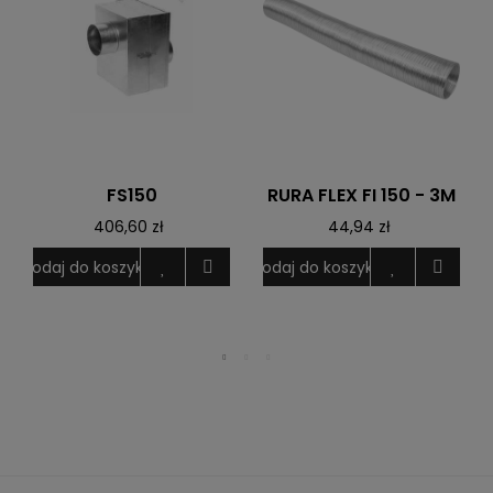
FS150
RURA FLEX FI 150 - 3M
406,60 zł
44,94 zł
Dodaj do koszyka
Dodaj do koszyka
D