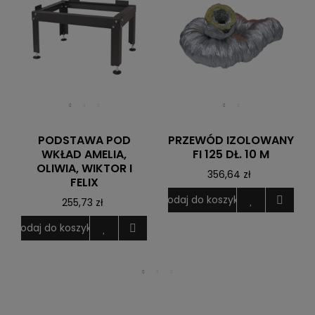
PODSTAWA POD
PRZEWÓD IZOLOWANY
WKŁAD AMELIA,
FI 125 DŁ. 10 M
OLIWIA, WIKTOR I
356,64 zł
FELIX
Dodaj do koszyka
D
255,73 zł
Dodaj do koszyka