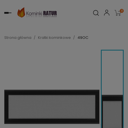
0
Toggle
navigation
Strona główna
Kratki kominkowe
49OC