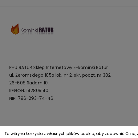
PHU RATUR Sklep Internetowy E-kominki Ratur
ul. Żeromskiego 105a lok. nr 2, skr. poczt. nr 302
26-608 Radom 10,
REGON: 142805140
NIP: 796-293-74-46
Ta witryna korzysta z własnych plików cookie, aby zapewnić Ci naj
Copyright © 2026
Kominki Ratur
. All rights reserved.