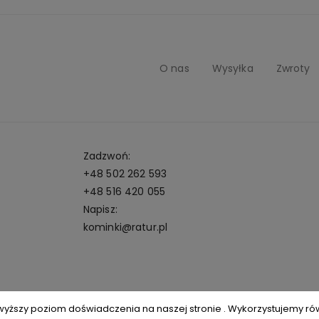
O nas
Wysyłka
Zwroty
Zadzwoń:
+48 502 262 593
+48 516 420 055
Napisz:
kominki@ratur.pl
wyższy poziom doświadczenia na naszej stronie . Wykorzystujemy równ