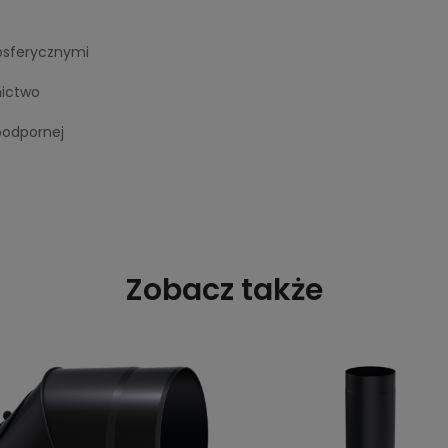
osferycznymi
nictwo
oodpornej
Zobacz także