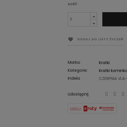
ILOŚĆ

DODAJ DO LISTY ŻYCZEŃ
Marka:
Kratki
Kategorie:
Kratki komink
Indeks
CZERPNIA VLA-
Udostępnij