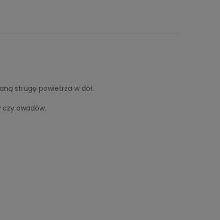
aną strugę powietrza w dół.
w czy owadów.