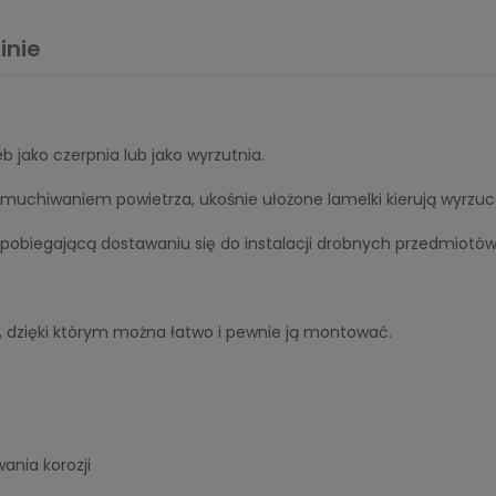
inie
 jako czerpnia lub jako wyrzutnia.
dmuchiwaniem powietrza, ukośnie ułożone lamelki kierują wyrzuc
apobiegającą dostawaniu się do instalacji drobnych przedmiotó
i, dzięki którym można łatwo i pewnie ją montować.
ania korozji