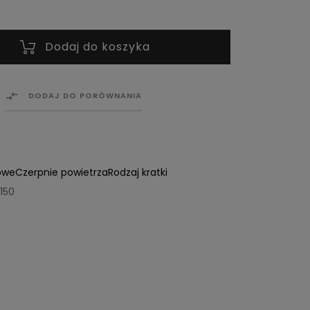
Dodaj do koszyka

DODAJ DO PORÓWNANIA
owe
Czerpnie powietrza
Rodzaj kratki
150