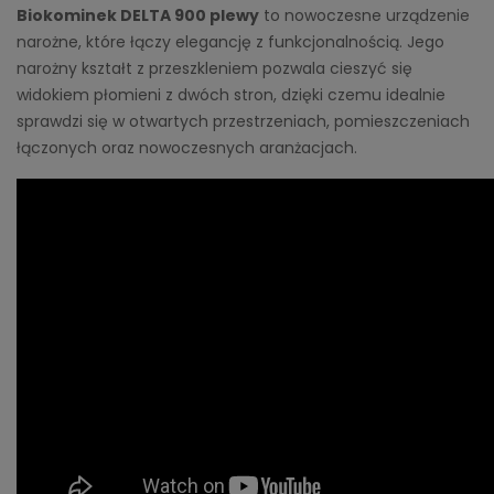
Biokominek DELTA 900 plewy
to nowoczesne urządzenie
narożne, które łączy elegancję z funkcjonalnością. Jego
narożny kształt z przeszkleniem pozwala cieszyć się
widokiem płomieni z dwóch stron, dzięki czemu idealnie
sprawdzi się w otwartych przestrzeniach, pomieszczeniach
łączonych oraz nowoczesnych aranżacjach.