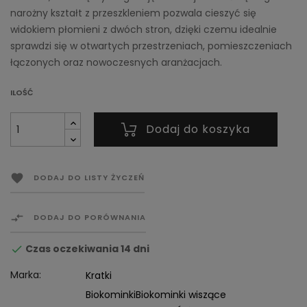
narożny kształt z przeszkleniem pozwala cieszyć się
widokiem płomieni z dwóch stron, dzięki czemu idealnie
sprawdzi się w otwartych przestrzeniach, pomieszczeniach
łączonych oraz nowoczesnych aranżacjach.
ILOŚĆ
Dodaj do koszyka

DODAJ DO LISTY ŻYCZEŃ

DODAJ DO PORÓWNANIA
Czas oczekiwania 14 dni

Marka:
Kratki
Biokominki
Biokominki wiszące