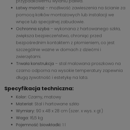
przypadkowemu wylaniu paliwa.
Łatwy montaż
– możliwość zawieszenia na ścianie za
pomocą kołków montażowych lub instalacji we
wnęce lub specjalnej zabudowie.
Ochronna szyba
– wykonana z hartowanego szkła,
zwiększa bezpieczeństwo, chroniąc przed
bezpośrednim kontaktem z płomieniem, co jest
szczególnie ważne w domach z dziećmi i
zwierzętami.
Trwała konstrukcja
– stal malowana proszkowo na
czarno odporna na wysokie temperatury zapewnia
długą żywotność i estetykę na lata.
Specyfikacja techniczna:
Kolor:
Czarny, matowy
Materiał:
Stal i hartowane szkło
Wymiary:
90 x 48 x 28 cm (szer. x wys. x gł.)
Waga:
16,5 kg
Pojemność biowkładki:
1 l