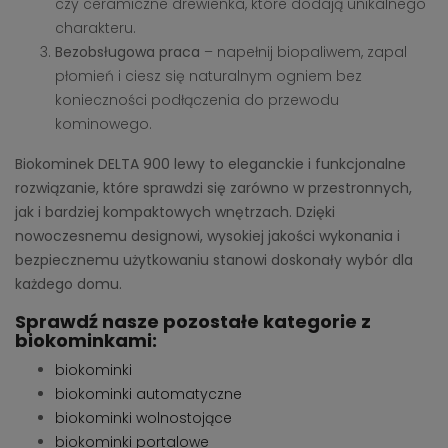
czy ceramiczne drewienka, które dodają unikalnego
charakteru.
Bezobsługowa praca
– napełnij biopaliwem, zapal
płomień i ciesz się naturalnym ogniem bez
konieczności podłączenia do przewodu
kominowego.
Biokominek DELTA 900 lewy to eleganckie i funkcjonalne
rozwiązanie, które sprawdzi się zarówno w przestronnych,
jak i bardziej kompaktowych wnętrzach. Dzięki
nowoczesnemu designowi, wysokiej jakości wykonania i
bezpiecznemu użytkowaniu stanowi doskonały wybór dla
każdego domu.
Sprawdź nasze pozostałe kategorie z
biokominkami:
biokominki
biokominki automatyczne
biokominki wolnostojące
biokominki portalowe