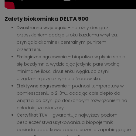
Zalety biokominka DELTA 900
Dwustronna wizja ognia
– narożny design z
przeszkleniem dodaje uroku każdemu wnętrzu,
czyniąc biokominek centralnym punktem
przestrzeni.
Ekologiczne ogrzewanie
– biopaliwo w płynie spala
się bezdymnie, wydzielając jedynie parę wodną i
minimalne ilości dwutlenku węgla, co czyni
urządzenie przyjaznym dla środowiska.
Efektywne dogrzewanie
– podnosi temperaturę w
pomieszczeniu o 2-3°C, oddając całe ciepło do
wnętrza, co czyni go doskonałym rozwiązaniem na
chłodniejsze wieczory.
Certyfikat TÜV
– gwarantuje najwyższy poziom
bezpieczeństwa użytkowania, a biopojemnik
posiada dodatkowe zabezpieczenia zapobiegające