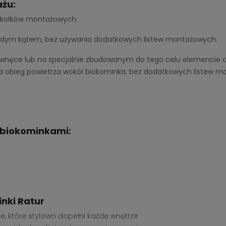
żu:
u kołków montażowych.
żdym kątem, bez używania dodatkowych listew montażowych.
ęce lub na specjalnie zbudowanym do tego celu elemencie de
na obieg powietrza wokół biokominka, bez dodatkowych listew 
 biokominkami:
nki Ratur
, które stylowo dopełni każde wnętrze