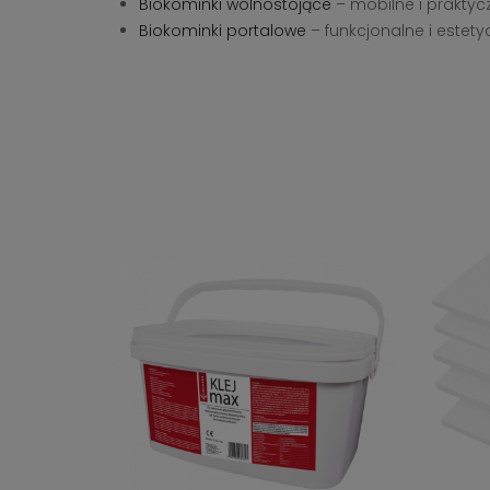
Biokominki wolnostojące
– mobilne i prakty
Biokominki portalowe
– funkcjonalne i estet