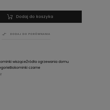
Dodaj do koszyka

DODAJ DO PORÓWNANIA
kominki wiszące
Źródła ogrzewania domu
egorie
Biokominki czarne
Y