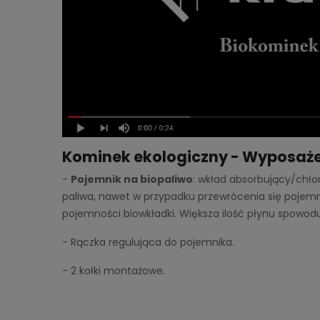
Kominek ekologiczny - Wyposaże
-
Pojemnik na biopaliwo
: wkład absorbujący/chło
paliwa, nawet w przypadku przewrócenia się pojem
pojemności biowkładki. Większa ilość płynu spowodu
- Rączka regulująca do pojemnika.
- 2 kołki montażowe.