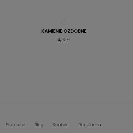
LEJEK 
KAMIENIE OZDOBNE
16,14 zł
Płatności
Blog
Kontakt
Regulamin