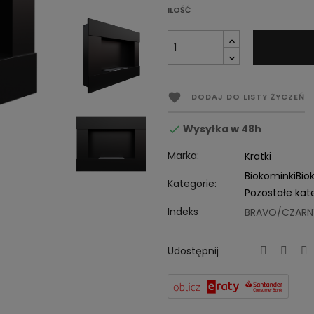
ILOŚĆ

DODAJ DO LISTY ŻYCZEŃ
Wysyłka w 48h

Marka:
Kratki
Biokominki
Bio
Kategorie:
Pozostałe kat
Indeks
BRAVO/CZARN
Udostępnij