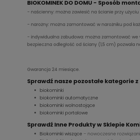
BIOKOMINEK DO DOMU - Sposób monta
- naścienny: można zawiesić na ścianie przy użyci
- narożny: można zamontować w narożniku pod ka
- indywidualna zabudowa: można zamontować we wn
bezpieczna odległość od ściany (1,5 cm) pozwala 
Gwarancja 24 miesiące.
Sprawdź nasze pozostałe kategorie z
biokominki
biokominki automatyczne
biokominki wolnostojące
biokominki portalowe
Sprawdź Inne Produkty w Sklepie Komi
Biokominki wiszące
– nowoczesne rozwiązanie