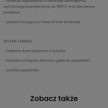
- drzwiczki wyposażone w ceramikę żaroodporną
wytrzymującą temperaturę do 660°C oraz kierownicę
powietrza
- zawias mocujący po lewej stronie drzwiczek.
ZESTAW ZAWIERA:
- oszklone drzwi osadzone w futrynie
- komplet uchwytów (klamka i gałka do popielnika)
- szuflada popielnika.
Zobacz także