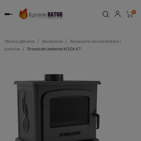
0
Toggle
navigation
Strona główna
Akcesoria
Akcesoria do kominków i
pieców
Drzwiczki żeliwne KOZA K7