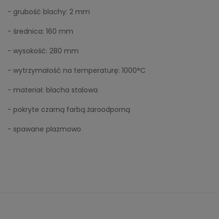
- grubość blachy: 2 mm
- średnica: 160 mm
- wysokość: 280 mm
- wytrzymałość na temperaturę: 1000°C
- materiał: blacha stalowa
- pokryte czarną farbą żaroodporną
- spawane plazmowo