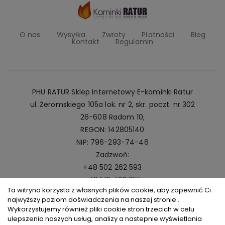
O nas
Wysyłka
Zwroty
Płatności
Blog
Kontakt
Regulamin
PHU RATUR Sklep Internetowy E-kominki Ratur
ul. Żeromskiego 105a lok. nr 2, skr. poczt. nr 302
26-608 Radom 10,
REGON: 142805140
NIP: 796-293-74-46
Zadzwoń:
+48 502 262 593
+48 516 420 055
Ta witryna korzysta z własnych plików cookie, aby zapewnić Ci
Napisz:
najwyższy poziom doświadczenia na naszej stronie .
kominki@ratur.pl
Wykorzystujemy również pliki cookie stron trzecich w celu
ulepszenia naszych usług, analizy a nastepnie wyświetlania