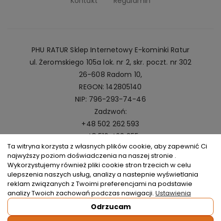
Kontakt
Regulamin
PHU RATUR Sklep Internetowy E-kominki Ratur
ul. Żeromskiego 105a lok. nr 2, skr. poczt. nr 302
26-608 Radom 10,
REGON: 142805140
NIP: 796-293-74-46
Zadzwoń:
+48 502 262 593
+48 516 420 055
Ta witryna korzysta z własnych plików cookie, aby zapewnić Ci
Napisz:
najwyższy poziom doświadczenia na naszej stronie .
kominki@ratur.pl
Wykorzystujemy również pliki cookie stron trzecich w celu
ulepszenia naszych usług, analizy a nastepnie wyświetlania
reklam związanych z Twoimi preferencjami na podstawie
analizy Twoich zachowań podczas nawigacji.
Ustawienia
Odrzucam
Copyright © 2026
Kominki Ratur
. All rights reserved.