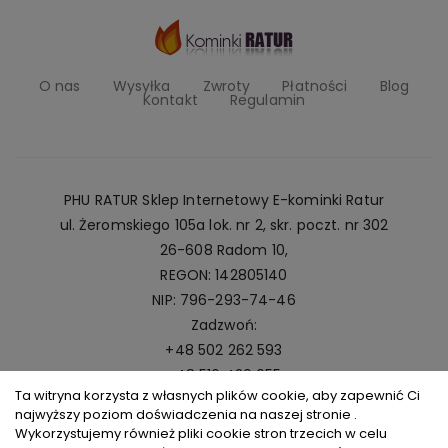
O nas
Wysyłka
Zwroty
Płatności
Blog
Kontakt
Regulamin
PHU RATUR Sklep Internetowy E-kominki Ratur
ul. Żeromskiego 105a lok. nr 2, skr. poczt. nr 302
26-608 Radom 10,
REGON: 142805140
NIP: 796-293-74-46
Zadzwoń:
+48 502 262 593
+48 516 420 055
Ta witryna korzysta z własnych plików cookie, aby zapewnić Ci
Napisz:
najwyższy poziom doświadczenia na naszej stronie .
kominki@ratur.pl
Wykorzystujemy również pliki cookie stron trzecich w celu