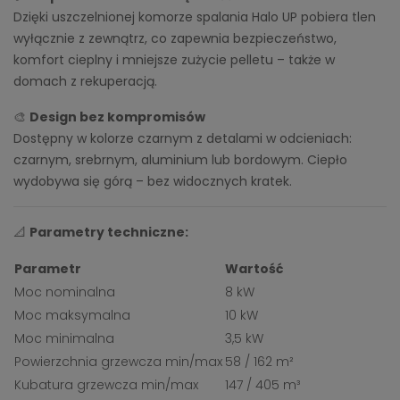
Dzięki uszczelnionej komorze spalania Halo UP pobiera tlen
wyłącznie z zewnątrz, co zapewnia bezpieczeństwo,
komfort cieplny i mniejsze zużycie pelletu – także w
domach z rekuperacją.
🎨
Design bez kompromisów
Dostępny w kolorze czarnym z detalami w odcieniach:
czarnym, srebrnym, aluminium lub bordowym. Ciepło
wydobywa się górą – bez widocznych kratek.
📐
Parametry techniczne:
Parametr
Wartość
Moc nominalna
8 kW
Moc maksymalna
10 kW
Moc minimalna
3,5 kW
Powierzchnia grzewcza min/max
58 / 162 m²
Kubatura grzewcza min/max
147 / 405 m³