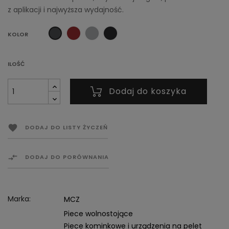
z aplikacji i najwyższa wydajność.
Bordowa
Szara
Czarna
Ciemny
KOLOR
blacha
blacha
blacha
grafit
(Titanium)
blacha
ILOŚĆ
Dodaj do koszyka

DODAJ DO LISTY ŻYCZEŃ

DODAJ DO PORÓWNANIA
Marka:
MCZ
Piece wolnostojące
Piece kominkowe i urządzenia na pelet