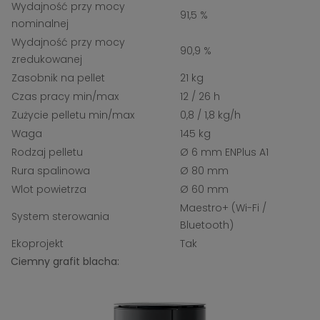
Wydajność przy mocy
91,5 %
nominalnej
Wydajność przy mocy
90,9 %
zredukowanej
Zasobnik na pellet
21 kg
Czas pracy min/max
12 / 26 h
Zużycie pelletu min/max
0,8 / 1,8 kg/h
Waga
145 kg
Rodzaj pelletu
Ø 6 mm ENPlus A1
Rura spalinowa
Ø 80 mm
Wlot powietrza
Ø 60 mm
Maestro+ (Wi-Fi /
System sterowania
Bluetooth)
Ekoprojekt
Tak
Ciemny grafit blacha: