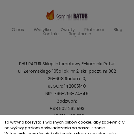
O nas
Wysyłka
Zwroty
Płatności
Blog
Kontakt
Regulamin
PHU RATUR Sklep Internetowy E-kominki Ratur
ul. Żeromskiego 105a lok. nr 2, skr. poczt. nr 302
26-608 Radom 10,
REGON: 142805140
NIP: 796-293-74-46
Zadzwoń:
+48 502 262 593
+48 516 420 055
Ta witryna korzysta z własnych plików cookie, aby zapewnić Ci
Napisz:
najwyższy poziom doświadczenia na naszej stronie .
kominki@ratur.pl
Wykorzystujemy również pliki cookie stron trzecich w celu