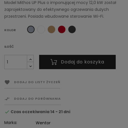
Model Mithos UP Plus o imponującej mocy 12,0 kW został
zaprojektowany do efektywnego ogrzewania dużych
przestrzeni. Posiada wbudowane sterowanie Wi-Fi.
Biały
Brązowy
Bordowy
Antracytowy
Szary
KOLOR
ILOŚĆ
Dodaj do koszyka

DODAJ DO LISTY ŻYCZEŃ

DODAJ DO PORÓWNANIA
Czas oczekiwania 14 - 21 dni

Marka:
Wentor