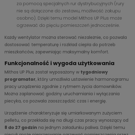
za pomocą specjalnych rur dystrybucyjnych (rury
nie są dołączone do zestawu, możliwość zakupu
osobno). Dzięki temu model Mithos UP Plus może
ogrzewać do pięciu pomieszczeń jednocześnie.
Każdy wentylator można sterować niezależnie, co pozwala
dostosować temperaturę i rozkład ciepła do potrzeb
mieszkańców, zapewniając maksymalny komfort.
Funkcjonalność i wygoda użytkowania
Mithos UP Plus został wyposażony w
tygodniowy
programator
, który umożliwia ustawienie harmonogramu
pracy urządzenia zgodnie z rytmem życia domowników.
Można zaplanować godziny uruchamiania i wyłączania
piecyka, co pozwala zaoszczędzić czas i energię.
Urządzenie charakteryzuje się umiarkowanym zużyciem
pelletu, co przekłada się na długi czas pracy wynoszący od
8 do 27 godzin
na jednym załadunku paliwa. Dzięki temu
piecyk może nieprzerwanie ogrzewać pomieszczenia przez