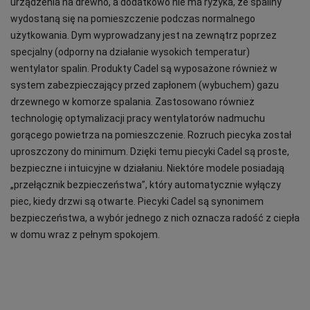
urządzenia na drewno, a dodatkowo nie ma ryzyka, że spaliny
wydostaną się na pomieszczenie podczas normalnego
użytkowania. Dym wyprowadzany jest na zewnątrz poprzez
specjalny (odporny na działanie wysokich temperatur)
wentylator spalin. Produkty Cadel są wyposażone również w
system zabezpieczający przed zapłonem (wybuchem) gazu
drzewnego w komorze spalania. Zastosowano również
technologię optymalizacji pracy wentylatorów nadmuchu
gorącego powietrza na pomieszczenie. Rozruch piecyka został
uproszczony do minimum. Dzięki temu piecyki Cadel są proste,
bezpieczne i intuicyjne w działaniu. Niektóre modele posiadają
„przełącznik bezpieczeństwa”, który automatycznie wyłączy
piec, kiedy drzwi są otwarte. Piecyki Cadel są synonimem
bezpieczeństwa, a wybór jednego z nich oznacza radość z ciepła
w domu wraz z pełnym spokojem.