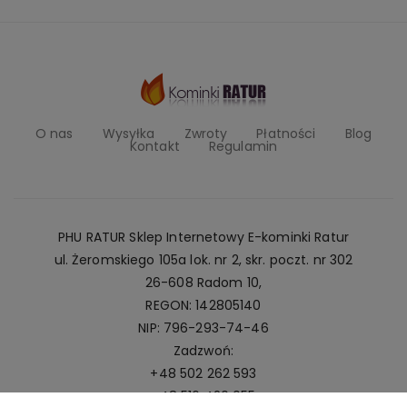
O nas
Wysyłka
Zwroty
Płatności
Blog
Kontakt
Regulamin
PHU RATUR Sklep Internetowy E-kominki Ratur
ul. Żeromskiego 105a lok. nr 2, skr. poczt. nr 302
26-608 Radom 10,
REGON: 142805140
NIP: 796-293-74-46
Zadzwoń:
+48 502 262 593
+48 516 420 055