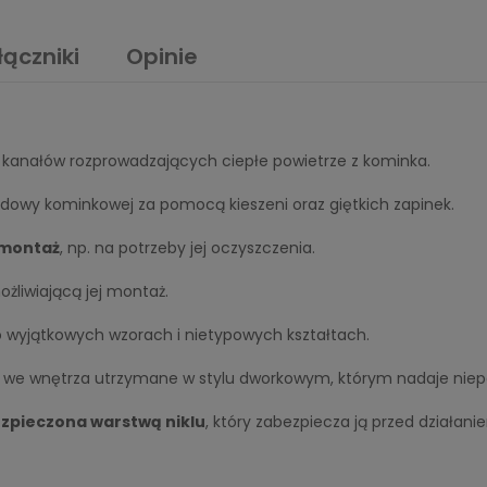
łączniki
Opinie
kanałów rozprowadzających ciepłe powietrze z kominka.
dowy kominkowej za pomocą kieszeni oraz giętkich zapinek.
emontaż
, np. na potrzeby jej oczyszczenia.
żliwiającą jej montaż.
o wyjątkowych wzorach i nietypowych kształtach.
ę we wnętrza utrzymane w stylu dworkowym, którym nadaje niep
zpieczona warstwą niklu
, który zabezpiecza ją przed działa