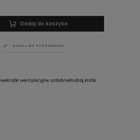
Dodaj do koszyka

DODAJ DO PORÓWNANIA
owe
Kratki wentylacyjne ozdobne
Rodzaj kratki