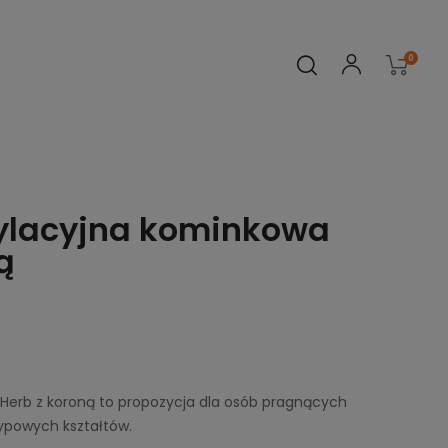
0
ylacyjna kominkowa
ą
Herb z koroną to propozycja dla osób pragnących
ypowych kształtów.